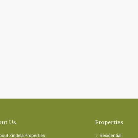
out Us
Properties
bout Zindela Properties
Residential