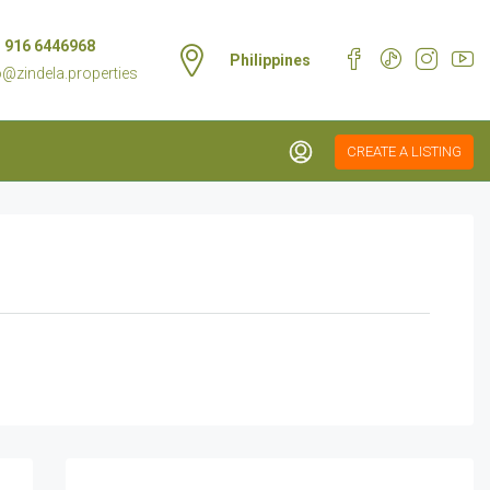
 916 6446968
Philippines
o@zindela.properties
CREATE A LISTING