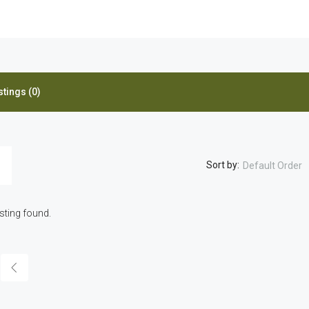
stings (0)
Sort by:
Default Order
isting found.