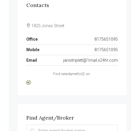
Contacts
1825 Jones Street
Office
8175651095
Mobile
8175651095
Email
janistriplett@1mail.x24hr.com
Find nereidametts02 on:
Find Agent/Broker