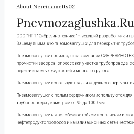
About Nereidametts02
Pnevmozaglushka.r
ООО ”НПП ”Сибрезинотехника” – ведущий разработчик и п
Вашему вниманию пневмозаглушки для перекрытия трубо
Пневмозаглушки производства компании СИБРЕЗИНОТЕХН
прочистки засоров, опрессовки участка трубопровода, о
перекачиваемых жидкостей и многого другого.
Пневмозаглушки используются для надежного перекрытия
Пневмозаглушки с полым сердечником используются для 
трубопроводах диаметром от 95 до 1000 мм.
Пневмозаглушки в маслобензостойком исполнении испол
нефтепродуктопроводов и канализационных сетей нефтех