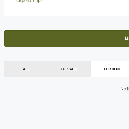
гидрозатворы
Li
ALL
FOR SALE
FOR RENT
No l