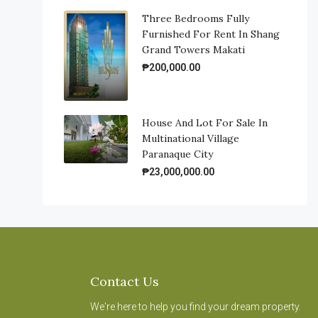
Three Bedrooms Fully
Furnished For Rent In Shang
Grand Towers Makati
₱200,000.00
House And Lot For Sale In
Multinational Village
Paranaque City
₱23,000,000.00
Contact Us
We're here to help you find your dream property.