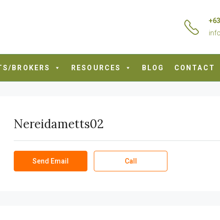
+63
inf
TS/BROKERS
RESOURCES
BLOG
CONTACT
Nereidametts02
Send Email
Call